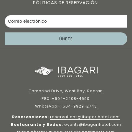
presentació
siguientes
PÓLITICAS DE RESERVACIÓN
de
enlaces,
diapositivas
se
actualizará
el
ÚNETE
contenido
anterior
Tamarind Drive, West Bay, Roatan
PBX:
+504-2408-4590
WhatsApp:
+504-9929-2743
Reservaciones:
reservations@ibagarihotel.com
Restaurante y Bodas:
events@ibagarihotel.com